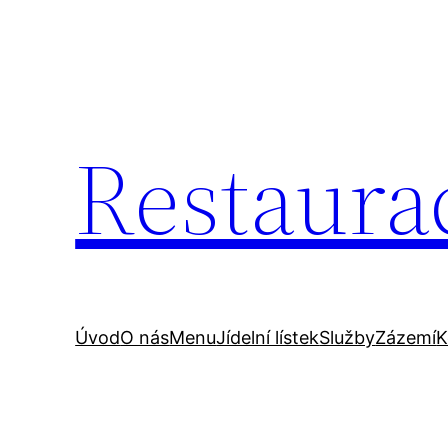
Přeskočit
na
obsah
Restaura
Úvod
O nás
Menu
Jídelní lístek
Služby
Zázemí
K